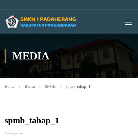
MEDIA
Home
Berita
SPMB
spmb_tahap_1
spmb_tahap_1
Comments