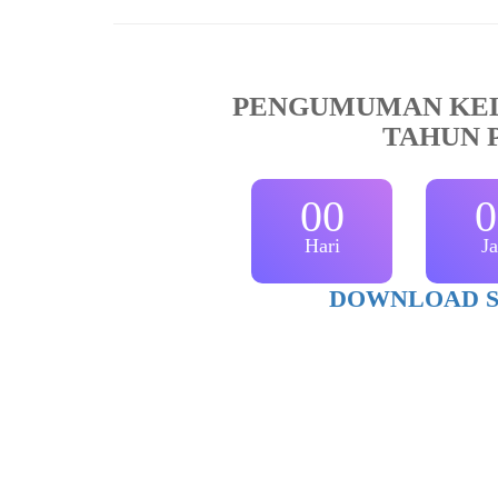
PENGUMUMAN KEL
TAHUN P
00
0
Hari
J
DOWNLOAD S