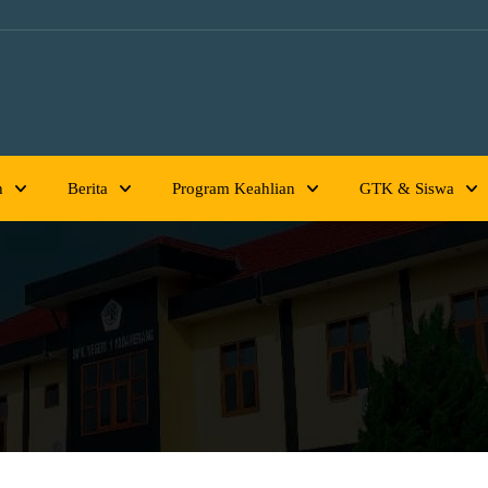
h
Berita
Program Keahlian
GTK & Siswa