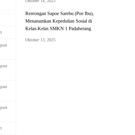
Oktober 14, 2025
Rereongan Sapoe Sarebu (Poe Ibu),
Menanamkan Kepedulian Sosial di
Kelas-Kelas SMKN 1 Padaherang
t
Oktober 13, 2025
iapan
iapan
iapan
iapan
t