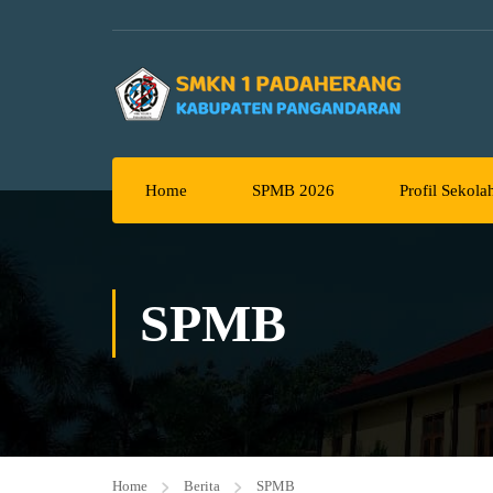
Home
SPMB 2026
Profil Sekola
SPMB
Home
Berita
SPMB