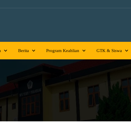
h
Berita
Program Keahlian
GTK & Siswa