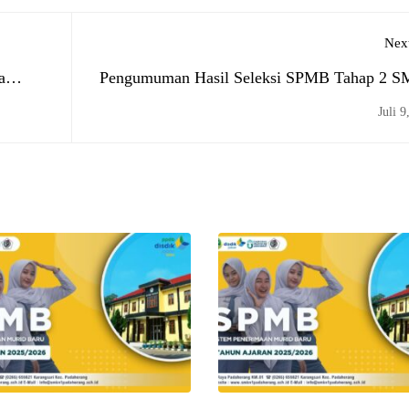
Next
a
Pengumuman Hasil Seleksi SPMB Tahap 2 
 Gapura
1 Padaherang Tahun 
Juli 9