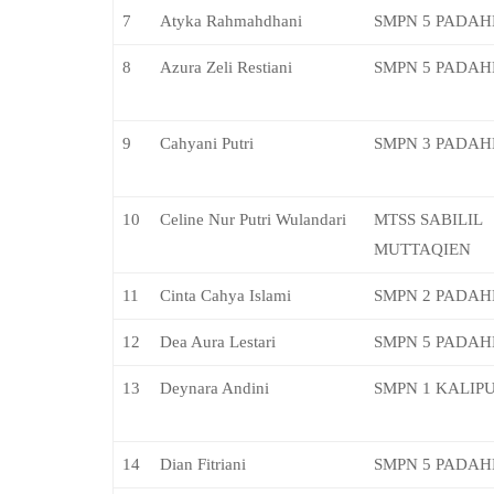
7
Atyka Rahmahdhani
SMPN 5 PADA
8
Azura Zeli Restiani
SMPN 5 PADA
9
Cahyani Putri
SMPN 3 PADA
10
Celine Nur Putri Wulandari
MTSS SABILIL
MUTTAQIEN
11
Cinta Cahya Islami
SMPN 2 PADA
12
Dea Aura Lestari
SMPN 5 PADA
13
Deynara Andini
SMPN 1 KALIP
14
Dian Fitriani
SMPN 5 PADA