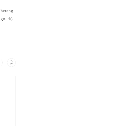
aherang.
go.id/)