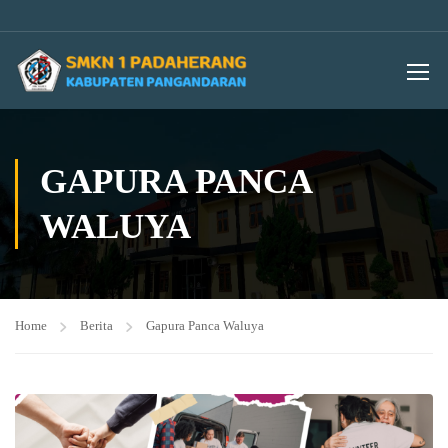
GAPURA PANCA
WALUYA
Home
Berita
Gapura Panca Waluya