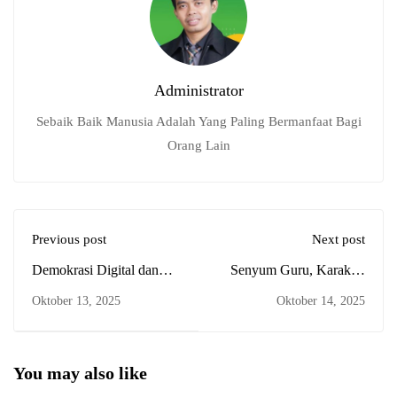
Administrator
Sebaik Baik Manusia Adalah Yang Paling Bermanfaat Bagi
Orang Lain
Previous post
Next post
Demokrasi Digital dan
Senyum Guru, Karakter
Pancawaluya: Pemilihan
Siswa: Tradisi Pagi Panca
Oktober 13, 2025
Oktober 14, 2025
Ketua OSIS Lewat
Waluya di SMKN 1
Aplikasi Pilkaos Buatan
Padaherang
Siswa SMKN 1
Padaherang
You may also like