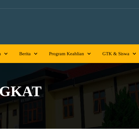
h
Berita
Program Keahlian
GTK & Siswa
NGKAT