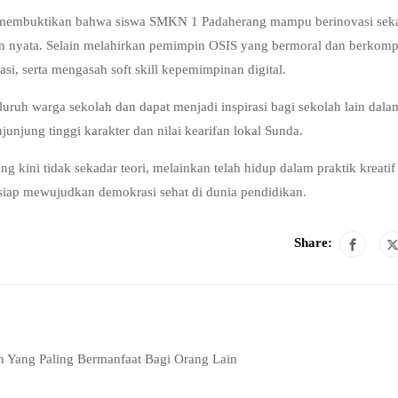
os membuktikan bahwa siswa SMKN 1 Padaherang mampu berinovasi seka
n nyata. Selain melahirkan pemimpin OSIS yang bermoral dan berkomp
rasi, serta mengasah soft skill kepemimpinan digital.
seluruh warga sekolah dan dapat menjadi inspirasi bagi sekolah lain dala
jung tinggi karakter dan nilai kearifan lokal Sunda.
kini tidak sekadar teori, melainkan telah hidup dalam praktik kreatif
siap mewujudkan demokrasi sehat di dunia pendidikan.
Share:
h Yang Paling Bermanfaat Bagi Orang Lain