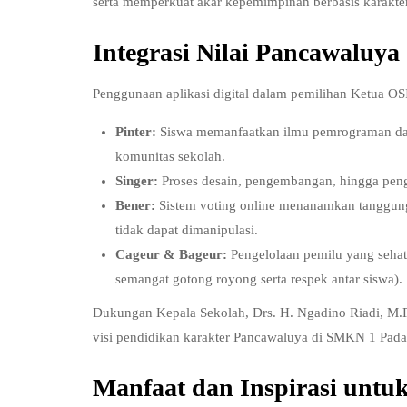
serta memperkuat akar kepemimpinan berbasis karakter
Integrasi Nilai Pancawaluya
Penggunaan aplikasi digital dalam pemilihan Ketua OS
Pinter:
Siswa memanfaatkan ilmu pemrograman dan 
komunitas sekolah.
Singer:
Proses desain, pengembangan, hingga penguj
Bener:
Sistem voting online menanamkan tanggung ja
tidak dapat dimanipulasi.
Cageur & Bageur:
Pengelolaan pemilu yang sehat 
semangat gotong royong serta respek antar siswa).
Dukungan Kepala Sekolah, Drs. H. Ngadino Riadi, M.Pd.
visi pendidikan karakter Pancawaluya di SMKN 1 Pada
Manfaat dan Inspirasi untu