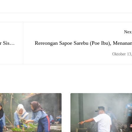
Next
r Siswa
Rereongan Sapoe Sarebu (Poe Ibu), Menana
Kepedulian Sosial di Kelas-Kelas S
Oktober 13
Padahe