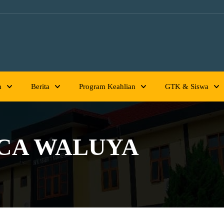
h
Berita
Program Keahlian
GTK & Siswa
CA WALUYA