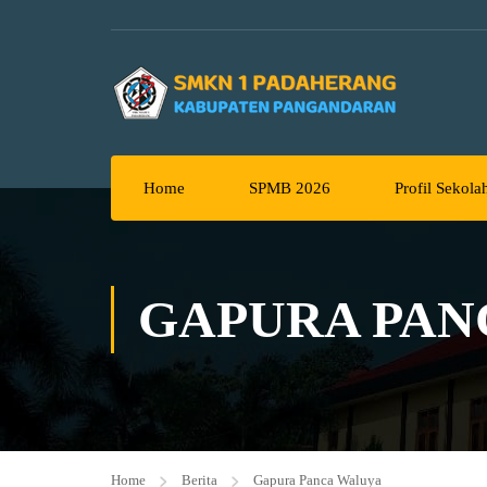
Home
SPMB 2026
Profil Sekola
GAPURA PAN
Home
Berita
Gapura Panca Waluya