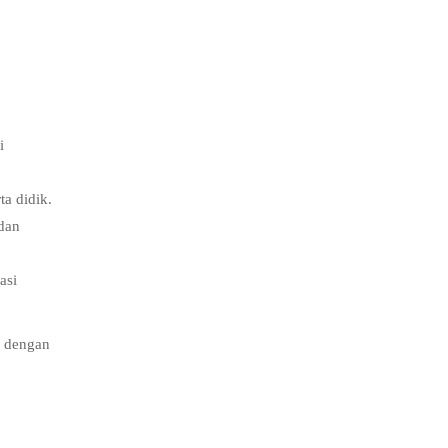
i
ta didik.
 dan
asi
s dengan