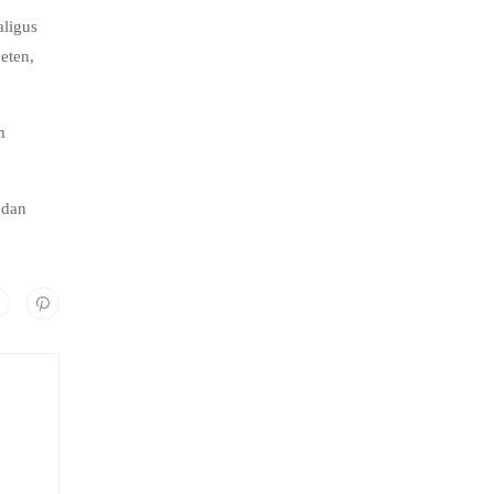
ligus
eten,
m
 dan