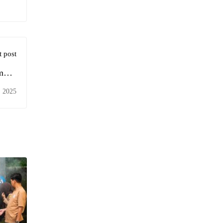
 post
mkan
MKN 1
, 2025
rang