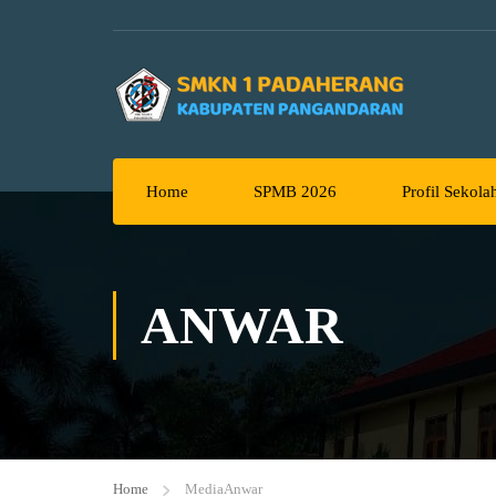
Home
SPMB 2026
Profil Sekola
ANWAR
Home
Media
Anwar