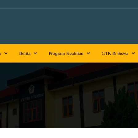
h
Berita
Program Keahlian
GTK & Siswa