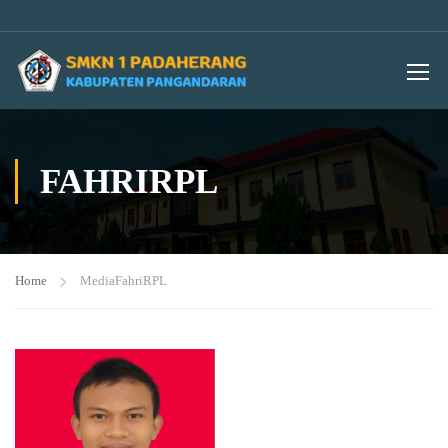
FAHRIRPL
Home
Media
FahriRPL