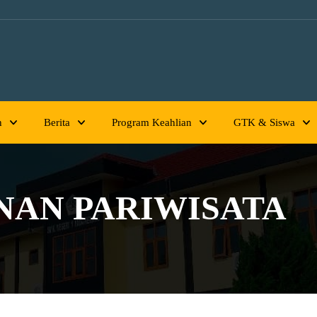
h
Berita
Program Keahlian
GTK & Siswa
NAN PARIWISATA