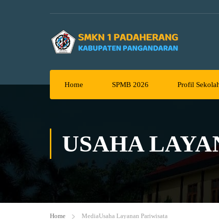
Home
SPMB 2026
Profil Sekola
USAHA LAYA
Home
Media
Usaha Layanan Pariwisata