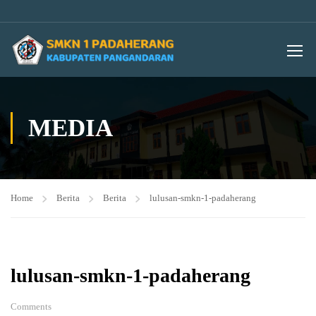
MEDIA
Home
Berita
Berita
lulusan-smkn-1-padaherang
lulusan-smkn-1-padaherang
Comments