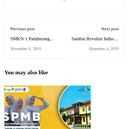
Previous post
Next post
SMKN 1 Padaherang
Sambut Revolusi Industri,
Juara Umum LKS SMK
SMKN 1 Padaherang
November 6, 2019
Desember 4, 2019
Tingkat Kabupaten, Siap
Gelar PAS Berbasis
Mewakili 7 Mata Lomba
Android
Tingkat Provinsi
You may also like