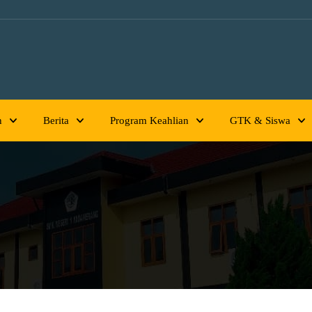
h
Berita
Program Keahlian
GTK & Siswa