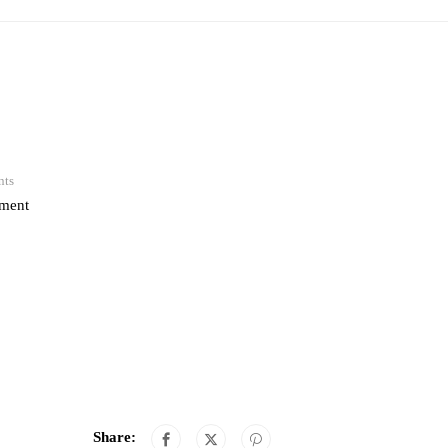
ts
ment
Share: