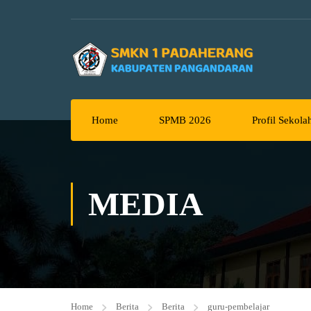
Home
SPMB 2026
Profil Sekola
MEDIA
Home
Berita
Berita
guru-pembelajar