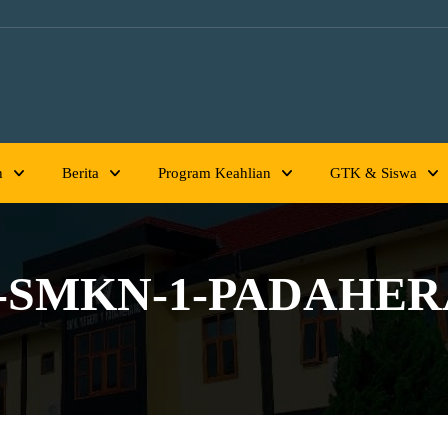
h
Berita
Program Keahlian
GTK & Siswa
-SMKN-1-PADAHE