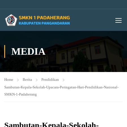
MEDIA
Home
Berita
Pendidikan
Sambutan-Kepala-Sekolah-Upacara-Peringatan-Hari-Pendidikan-Nasional-
SMKN-1-Padaherang
Sambutan-Kepala-Sekolah-