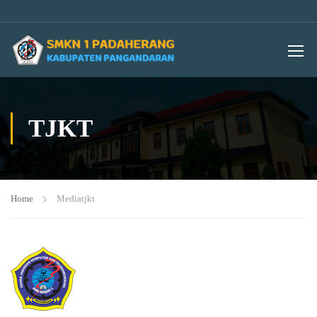
TJKT
Home
Media
tjkt