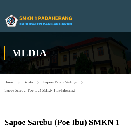
MEDIA
Home
Berita
Gapura Panca Waluya
Sapoe Sarebu (Poe Ibu) SMKN 1 Padaherang
Sapoe Sarebu (Poe Ibu) SMKN 1