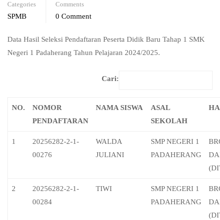
Categories
Comments
SPMB
0 Comment
Data Hasil Seleksi Pendaftaran Peserta Didik Baru Tahap 1 SMK
Negeri 1 Padaherang Tahun Pelajaran 2024/2025.
Cari:
NO.
NOMOR
NAMA SISWA
ASAL
HA
PENDAFTARAN
SEKOLAH
1
20256282-2-1-
WALDA
SMP NEGERI 1
BR
00276
JULIANI
PADAHERANG
DA
(D
2
20256282-2-1-
TIWI
SMP NEGERI 1
BR
00284
PADAHERANG
DA
(D