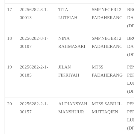
17
20256282-8-1-
TITA
SMP NEGERI 2
BR
00013
LUTFIAH
PADAHERANG
DA
(D
18
20256282-8-1-
NINA
SMP NEGERI 2
BR
00107
RAHMASARI
PADAHERANG
DA
(D
19
20256282-2-1-
JILAN
MTSS
PE
00185
FIKRIYAH
PADAHERANG
PE
LU
(D
20
20256282-2-1-
ALDIANSYAH
MTSS SABILIL
PE
00157
MANSHUUR
MUTTAQIEN
PE
LU
(D