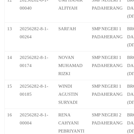
00040
ALFIYAH
PADAHERANG
DA
(D
13
20256282-8-1-
SARI'AH
SMP NEGERI 1
BR
00264
PADAHERANG
DA
(D
14
20256282-8-1-
NOVAN
SMP NEGERI 1
BR
00174
MUHAMAD
PADAHERANG
DA
RIZKI
(D
15
20256282-8-1-
WINDI
SMP NEGERI 1
BR
00185
AGUSTIN
PADAHERANG
DA
SURYADI
(D
16
20256282-8-1-
RENA
SMP NEGERI 2
BR
00004
CAHYANI
PADAHERANG
DA
PEBRIYANTI
(D