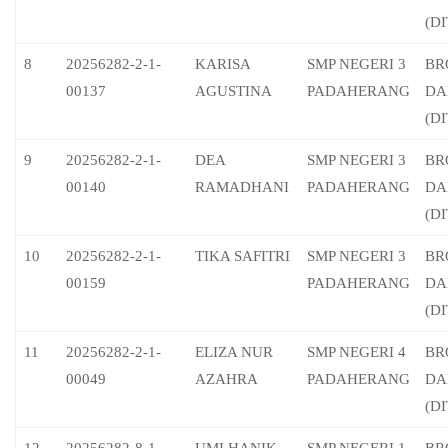
(D
8
20256282-2-1-
KARISA
SMP NEGERI 3
BR
00137
AGUSTINA
PADAHERANG
DA
(D
9
20256282-2-1-
DEA
SMP NEGERI 3
BR
00140
RAMADHANI
PADAHERANG
DA
(D
10
20256282-2-1-
TIKA SAFITRI
SMP NEGERI 3
BR
00159
PADAHERANG
DA
(D
11
20256282-2-1-
ELIZA NUR
SMP NEGERI 4
BR
00049
AZAHRA
PADAHERANG
DA
(D
12
20256282-8-1-
UMI HANIK
SMP NEGERI 1
BR