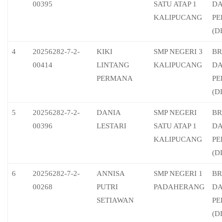
00395
SATU ATAP 1
D
KALIPUCANG
PE
(D
4
20256282-7-2-
KIKI
SMP NEGERI 3
BR
00414
LINTANG
KALIPUCANG
D
PERMANA
PE
(D
5
20256282-7-2-
DANIA
SMP NEGERI
BR
00396
LESTARI
SATU ATAP 1
D
KALIPUCANG
PE
(D
6
20256282-7-2-
ANNISA
SMP NEGERI 1
BR
00268
PUTRI
PADAHERANG
D
SETIAWAN
PE
(D