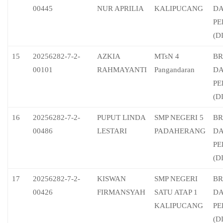
00445
NUR APRILIA
KALIPUCANG
D
PE
(D
15
20256282-7-2-
AZKIA
MTsN 4
BR
00101
RAHMAYANTI
Pangandaran
D
PE
(D
16
20256282-7-2-
PUPUT LINDA
SMP NEGERI 5
BR
00486
LESTARI
PADAHERANG
D
PE
(D
17
20256282-7-2-
KISWAN
SMP NEGERI
BR
00426
FIRMANSYAH
SATU ATAP 1
D
KALIPUCANG
PE
(D