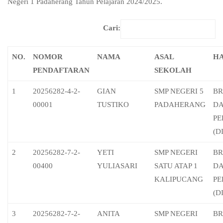
Negeri 1 Padaherang Tahun Pelajaran 2024/2025.
Cari:
NO.
NOMOR
NAMA
ASAL
HA
PENDAFTARAN
SEKOLAH
1
20256282-4-2-
GIAN
SMP NEGERI 5
BR
00001
TUSTIKO
PADAHERANG
D
PE
(D
2
20256282-7-2-
YETI
SMP NEGERI
BR
00400
YULIASARI
SATU ATAP 1
D
KALIPUCANG
PE
(D
3
20256282-7-2-
ANITA
SMP NEGERI
BR