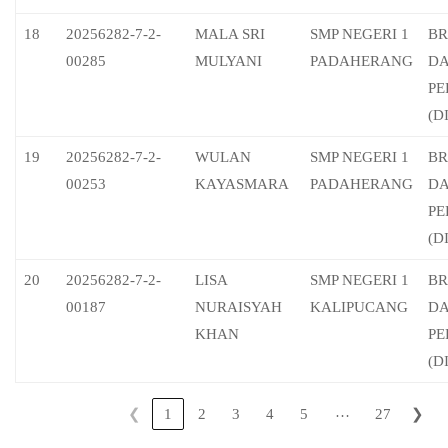
18
20256282-7-2-
MALA SRI
SMP NEGERI 1
BR
00285
MULYANI
PADAHERANG
D
PE
(D
19
20256282-7-2-
WULAN
SMP NEGERI 1
BR
00253
KAYASMARA
PADAHERANG
D
PE
(D
20
20256282-7-2-
LISA
SMP NEGERI 1
BR
00187
NURAISYAH
KALIPUCANG
D
KHAN
PE
(D
…
❮
1
2
3
4
5
27
❯